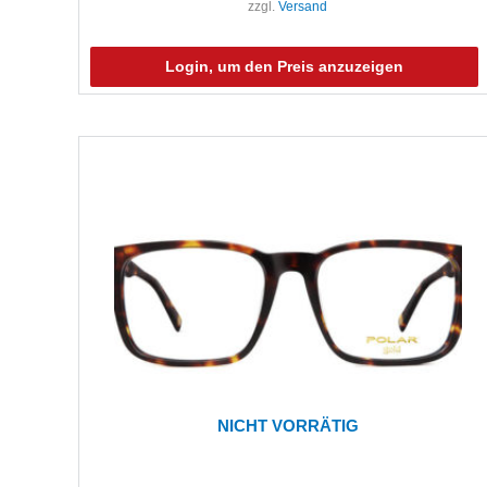
zzgl.
Versand
Login, um den Preis anzuzeigen
NICHT VORRÄTIG