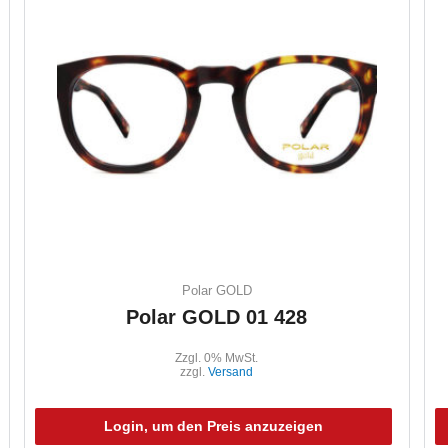
Polar GOLD
Polar GOLD 01 428
Zzgl. 0% MwSt.
zzgl.
Versand
Login, um den Preis anzuzeigen