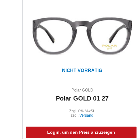
NICHT VORRÄTIG
Polar GOLD
Polar GOLD 01 27
Zzgl. 0% MwSt.
zzgl.
Versand
Login, um den Preis anzuzeigen