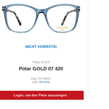
NICHT VORRÄTIG
Polar GOLD
Polar GOLD 07 420
Zzgl. 0% MwSt.
zzgl.
Versand
Login, um den Preis anzuzeigen