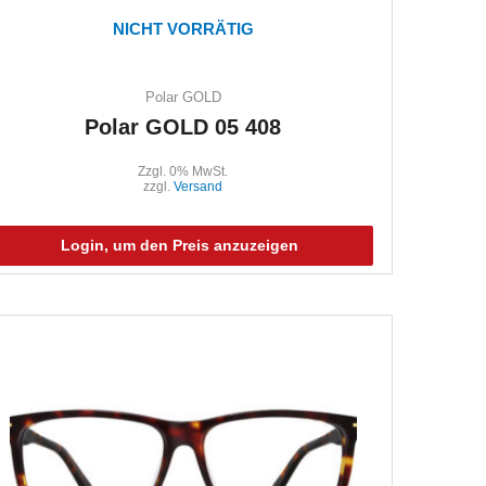
NICHT VORRÄTIG
Polar GOLD
Polar GOLD 05 408
Zzgl. 0% MwSt.
zzgl.
Versand
Login, um den Preis anzuzeigen