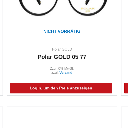
NICHT VORRÄTIG
Polar GOLD
Polar GOLD 05 77
Zzgl. 0% MwSt.
zzgl.
Versand
Login, um den Preis anzuzeigen