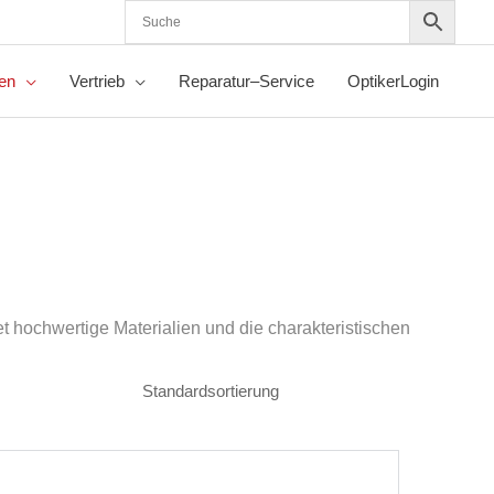
nen
Vertrieb
Reparatur–Service
OptikerLogin
 hochwertige Materialien und die charakteristischen