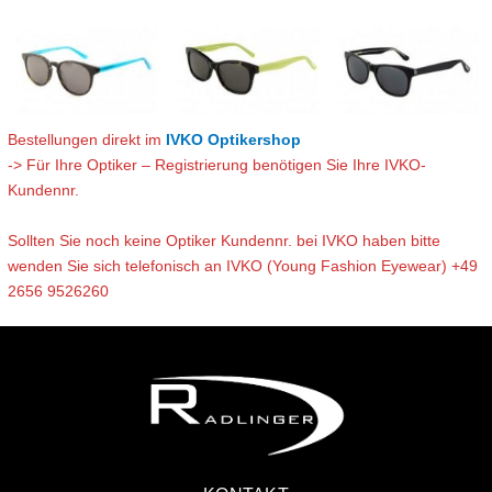
Bestellungen direkt im
IVKO Optikershop
-> Für Ihre Optiker – Registrierung benötigen Sie Ihre IVKO-
Kundennr.
Sollten Sie noch keine Optiker Kundennr. bei IVKO haben bitte
wenden Sie sich telefonisch an IVKO (Young Fashion Eyewear) +49
2656 9526260