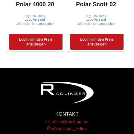
Polar 4000 20
Polar Scott 02
Zzgl. 0% MwSt.
Zzgl. 0% MwSt.
zzgl.
Versand
zzgl.
Versand
Lieferzeit: nicht angegeben
Lieferzeit: nicht angegeben
Login, um den Preis
Login, um den Preis
anzuzeigen
anzuzeigen
KONTAKT
office@radlinger.eu
@radlinger_brillen