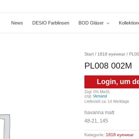
News
DESIO Farblinsen
BOD Gläser
Kollektio
Start
/
1818 eyewear
/ PL0
PL008 002M
Login, um d
Zzgl. 0% MwSt.
zzgl.
Versand
Lieferzeit: ca. 14 Werktage
havanna matt
48-21, 145
Kategorie:
1818 eyewear