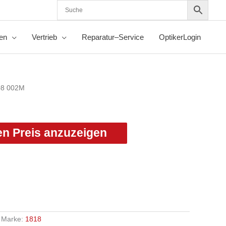
nen
Vertrieb
Reparatur–Service
OptikerLogin
08 002M
en Preis anzuzeigen
Marke:
1818