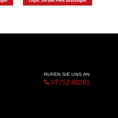
igen
Login, um den Preis anzuzeigen
RUFEN SIE UNS AN
07752 80281