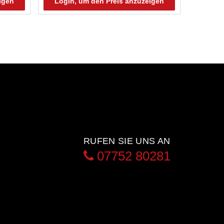
igen
Login, um den Preis anzuzeigen
RUFEN SIE UNS AN
07752 80281