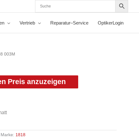
nen
Vertrieb
Reparatur–Service
OptikerLogin
08 003M
en Preis anzuzeigen
att
Marke:
1818