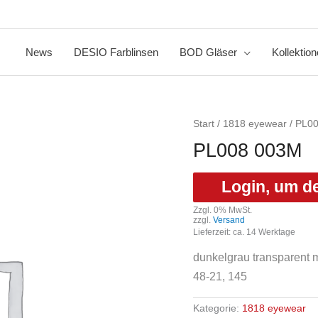
News
DESIO Farblinsen
BOD Gläser
Kollektio
Start
/
1818 eyewear
/ PL0
PL008 003M
Login, um d
Zzgl. 0% MwSt.
zzgl.
Versand
Lieferzeit: ca. 14 Werktage
dunkelgrau transparent m
48-21, 145
Kategorie:
1818 eyewear