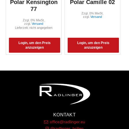
Polar Kensington
Polar Camille 02
77
Zzgl. 0% MwSt.
zzgl.
Versand
Zzgl. 0% MwSt.
zzgl.
Versand
Lieferzeit: nicht angegeben
Login, um den Preis
Login, um den Preis
anzuzeigen
anzuzeigen
KONTAKT
office@radlinger.eu
@radlinger_brillen