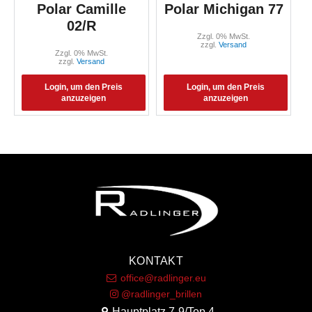
Polar Camille
Polar Michigan 77
02/R
Zzgl. 0% MwSt.
zzgl.
Versand
Zzgl. 0% MwSt.
zzgl.
Versand
Login, um den Preis
Login, um den Preis
anzuzeigen
anzuzeigen
KONTAKT
office@radlinger.eu
@radlinger_brillen
Hauptplatz 7-9/Top 4