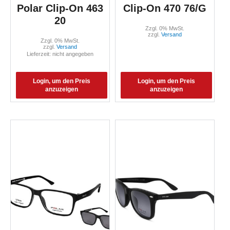
Polar Clip-On 463
Clip-On 470 76/G
20
Zzgl. 0% MwSt.
zzgl.
Versand
Zzgl. 0% MwSt.
zzgl.
Versand
Lieferzeit: nicht angegeben
Login, um den Preis
Login, um den Preis
anzuzeigen
anzuzeigen