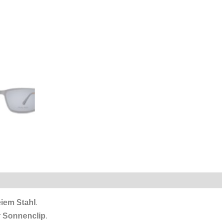
eiem Stahl
.
r Sonnenclip
.