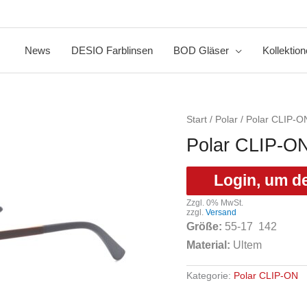
News
DESIO Farblinsen
BOD Gläser
Kollektio
Start
/
Polar
/
Polar CLIP-O
Polar CLIP-O
Login, um d
Zzgl. 0% MwSt.
zzgl.
Versand
Größe:
55
-17 142
Material:
Ultem
Kategorie:
Polar CLIP-ON