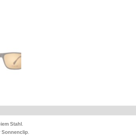
eiem Stahl
.
r Sonnenclip
.