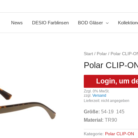
News
DESIO Farblinsen
BOD Gläser
Kollektio
Start
/
Polar
/
Polar CLIP-O
Polar CLIP-O
Login, um d
Zzgl. 0% MwSt.
zzgl.
Versand
Lieferzeit: nicht angegeben
Größe:
54
-19 145
Material:
TR90
Kategorie:
Polar CLIP-ON