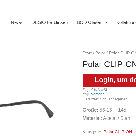
News
DESIO Farblinsen
BOD Gläser
Kollektio
Start
/
Polar
/
Polar CLIP-O
Polar CLIP-O
Login, um d
Zzgl. 0% MwSt.
zzgl.
Versand
Lieferzeit: nicht angegeben
Größe:
56-16 145
Material:
Acetat / Stahl
Kategorie:
Polar CLIP-ON