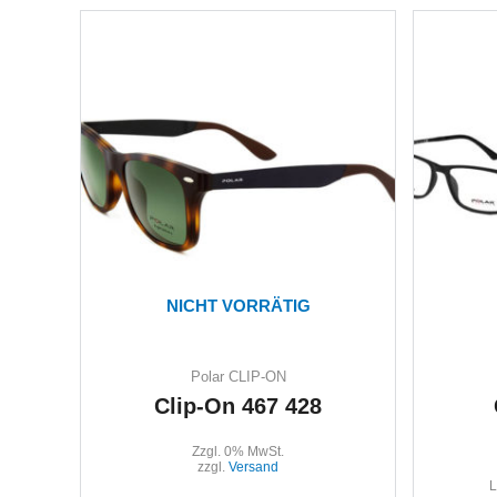
NICHT VORRÄTIG
Polar CLIP-ON
Clip-On 467 428
Zzgl. 0% MwSt.
zzgl.
Versand
L