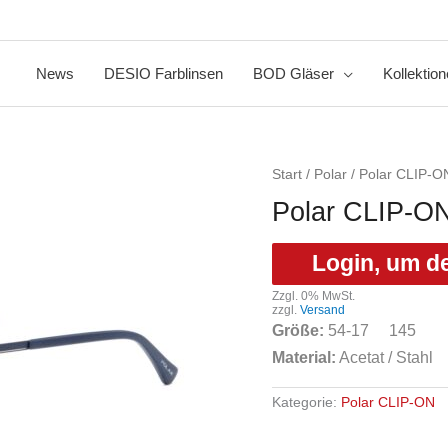
News
DESIO Farblinsen
BOD Gläser
Kollektio
Start
/
Polar
/
Polar CLIP-O
Polar CLIP-O
Login, um d
Zzgl. 0% MwSt.
zzgl.
Versand
Größe:
54-17 145
Material:
Acetat / Stahl
Kategorie:
Polar CLIP-ON