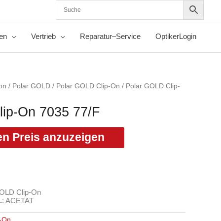
nen
Vertrieb
Reparatur–Service
OptikerLogin
ion
/
Polar GOLD
/
Polar GOLD Clip-On
/ Polar GOLD Clip-
ip-On 7035 77/F
en Preis anzuzeigen
LD Clip-On
L
:
ACETAT
p-On