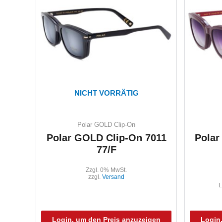
NICHT VORRÄTIG
Polar GOLD Clip-On
Polar GOLD Clip-On 7011
Polar
77/F
Zzgl. 0% MwSt.
zzgl.
Versand
L
Login, um den Preis anzuzeigen
Login