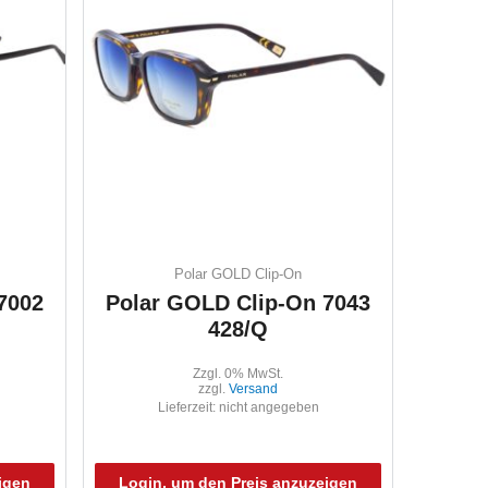
Polar GOLD Clip-On
7002
Polar GOLD Clip-On 7043
428/Q
Zzgl. 0% MwSt.
zzgl.
Versand
Lieferzeit: nicht angegeben
igen
Login, um den Preis anzuzeigen