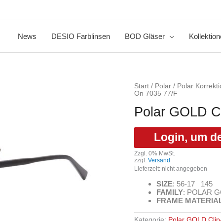
News
DESIO Farblinsen
BOD Gläser
Kollektio
Start
/
Polar
/
Polar Korrekt
On 7035 77/F
Polar GOLD Cl
Login, um d
Zzgl. 0% MwSt.
zzgl.
Versand
Lieferzeit: nicht angegeben
SIZE
:
56-17 145
FAMILY
:
POLAR GO
FRAME MATERIA
Kategorie:
Polar GOLD Cli