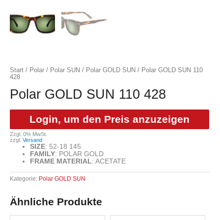
Start
/
Polar
/
Polar SUN
/
Polar GOLD SUN
/ Polar GOLD SUN 110
428
Polar GOLD SUN 110 428
Login, um den Preis anzuzeigen
Zzgl. 0% MwSt.
zzgl.
Versand
SIZE
:
52-18 145
FAMILY
:
POLAR GOLD
FRAME MATERIAL
:
ACETATE
Kategorie:
Polar GOLD SUN
Ähnliche Produkte