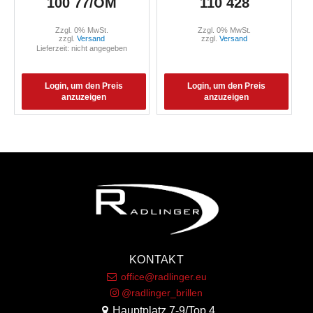
100 77/OM
110 428
Zzgl. 0% MwSt.
Zzgl. 0% MwSt.
zzgl.
Versand
zzgl.
Versand
Lieferzeit: nicht angegeben
Login, um den Preis
Login, um den Preis
anzuzeigen
anzuzeigen
KONTAKT
office@radlinger.eu
@radlinger_brillen
Hauptplatz 7-9/Top 4