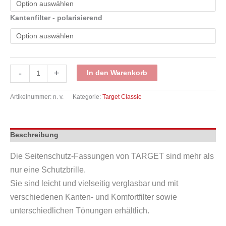
Kantenfilter - polarisierend
Target
-
+
In den Warenkorb
800
CR
446
Artikelnummer:
n. v.
Kategorie:
Target Classic
bison
Menge
Beschreibung
Die Seitenschutz-Fassungen von TARGET sind mehr als
nur eine Schutzbrille.
Sie sind leicht und vielseitig verglasbar und mit
verschiedenen Kanten- und Komfortfilter sowie
unterschiedlichen Tönungen erhältlich.