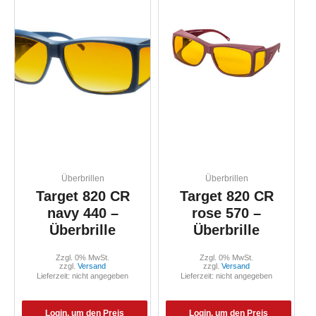
Überbrillen
Überbrillen
Target 820 CR
Target 820 CR
navy 440 –
rose 570 –
Überbrille
Überbrille
Zzgl. 0% MwSt.
Zzgl. 0% MwSt.
zzgl.
Versand
zzgl.
Versand
Lieferzeit: nicht angegeben
Lieferzeit: nicht angegeben
Login, um den Preis
Login, um den Preis