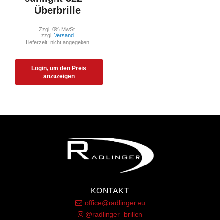
Überbrille
Zzgl. 0% MwSt.
zzgl.
Versand
Lieferzeit: nicht angegeben
Login, um den Preis
anzuzeigen
KONTAKT
office@radlinger.eu
@radlinger_brillen