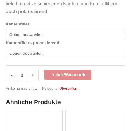
lieferbar mit verschiedenen Kanten- und Komfortfiltern,
auch polarisierend
Kantenfilter
Kantenfilter - polarisierend
Target
-
+
In den Warenkorb
820
CR
braun
Artikelnummer:
n. v.
Kategorie:
Überbrillen
020
-
Überbrille
Ähnliche Produkte
Menge